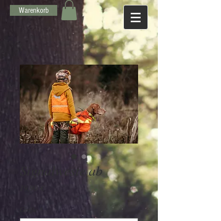
Warenkorb
Signalweste ab
Preis
19,90 €
Größe
*